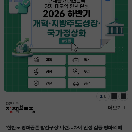
3
/
4
이전
다음