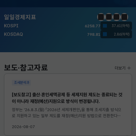
KOSPI
6258.77
37.61(하락)
KOSDAQ
798.81
2.86(하락)
일일경제지표
정지
이전
다음
일일경
국고채(3년)
3.746
0.004(상승)
달러-원
1410.6000
13.2000(하락)
KOSPI
6258.77
37.61(하락)
보도·참고자료
더보기
KOSDAQ
798.81
2.86(하락)
조세분석과
국고채(3년)
3.746
0.004(상승)
[보도참고] 출산·혼인세액공제 등 세제지원 제도는 종료되는 것
달러-원
1410.6000
13.2000(하락)
이 아니라 재정(예산)지원으로 방식이 변경됩니다.
정부는 ’26.8.3.(월) 「2026년 세제개편안」을 통해 조세지출 방식으
로 지원하고 있는 일부 제도를 재정(예산)지원 방법으로 전환한다고
발표하였습니다. 이와 관련하여 재정(예산)지원으로 전환되는 제도의
2026-08-07
주요 내용 및 기대효과를 다음과 같이 설명드립니다. 자세한...