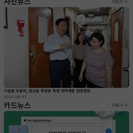
사진뉴스
사진뉴스
더보기
2026-08-07 ~ 2026-09-10
구윤철 부총리, 창신동 쪽방촌 폭염 취약계층 현장방문
2026-08-07
카드뉴스
더보기