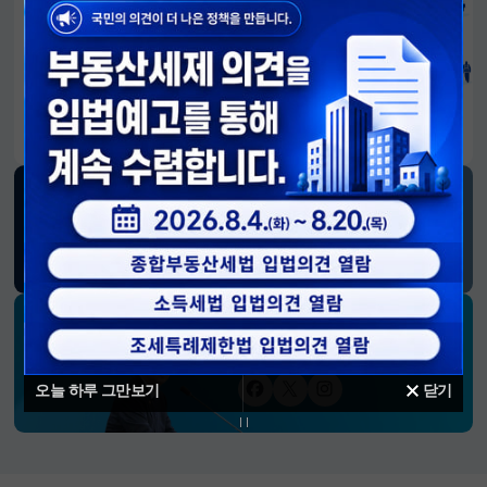
알림판
국민이 만든 대전환의 길-회복과 도약, 모두의 1년
SNS 소식
재정경제부
블로그
페이스북
트위터(X)
유튜브
인스타그램
소통하는 경제 리더 구윤철 장관의
SNS 채널
오늘 하루 그만보기
닫기
페이스북
트위터(X)
인스타그램