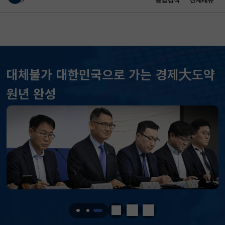
통합검색
전체메뉴
이 누리집은 대한민국 공식 전자정부 누리집입니다.
바로가기 메뉴
메인 콘텐츠
대체불가 대한민국으로 가는 경제大도약
원년 완성
KOSPI
6258.77
37.61(하락)
KOSDAQ
798.81
2.86(하락)
국고채(3년)
3.746
0.004(상승)
달러-원
1410.6000
13.2000(하락)
정지
이전
다음