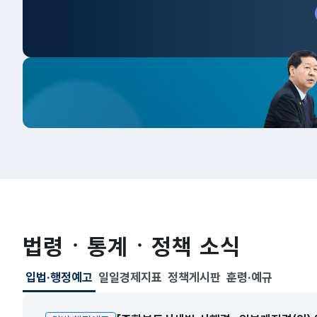
법령ㆍ통계ㆍ정책 소식
입법·행정예고
일일경제지표
정책게시판
훈령·예규
선택됨
입법·행정예고