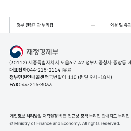
정부 관련기관 누리집
외청 및 유
(30112) 세종특별자치시 도움6로 42 정부세종청사 중앙동
대표전화
044-215-2114
유료
정부민원안내콜센터
국번없이
110
(평일 9시~18시)
FAX
044-215-8033
개인정보 처리방침
저작권정책
웹 접근성 정책
누리집 안내지도
누리집
© Ministry of Finance and Economy. All rights reserved.