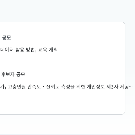
공모
정책조정총괄과
공공데이터 활용 방법」 교육 개최
쪽방촌을
비상경제본부 회의 겸 경제·구조혁
 생활환경
신 관계장관회의 개최
금) 오전,
구윤철 부총리 겸 재정경제부장관은
상 후보자 공모
 폭염 취약
8.6일(목) 08:30 정부서울청사에서
습니다. 보
비상경제본부 회의 겸 경제·구조혁신
「2026년 민원서비스 종합평가」 고충민원 만족도‧신뢰도 측정을 위한 개인정보 제3자 제공사항 공고
일을 참고하
관계장관회의를 주재하였습니다. ※
2026-08-06
자세한 내용은 첨부자료를 참고하여
주시기 바랍니다....