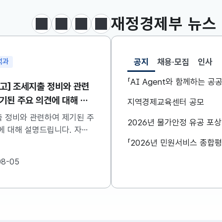
KOSDAQ
782.81
18.86(하락)
재정경제부
뉴스
정지
이전
다음
보도·참고자료 더보기
달러-원
1420.9000
2.9000(하락)
공지
채용·모집
인사
석과
민생안정지원단
선택됨
공지
「AI Agent와 함께하는 
고] 조세지출 정비와 관련
구윤철 부총리, 창신동 
기된 주요 의견에 대해 설
방문하여 폭염 취약계층
지역경제교육센터 공모
니다
점검
 정비와 관련하여 제기된 주
구윤철 부총리는 8월 7일(
2026년 물가안정 유공 포
 대해 설명드립니다. 자세
창신동 쪽방촌을 방문하여
은 첨부한 파일을 참고하시기
계층 생활환경을 점검하였
..
다 자세한 내용은 첨부파
08-05
2026-08-07
시기 바랍니다. ...