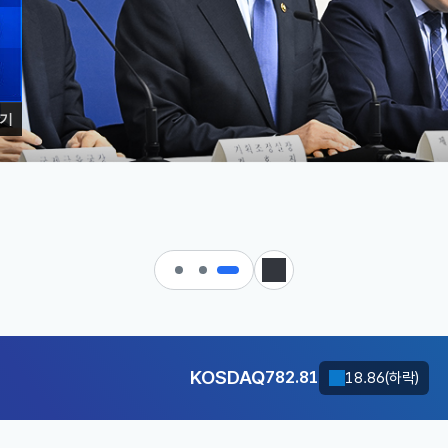
기
 대한민국으로 가는 경제大도약 
정지
KOSDAQ
782.81
18.86(하락)
달러-원
1420.9000
2.9000(하락)
KOSDAQ
782.81
18.86(하락)
달러-원
1420.9000
2.9000(하락)