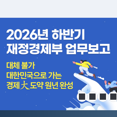
알림판
정지
이전
다음
한
전국민 공급망 애로 핫라인 개설