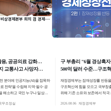
구윤철 부총리, 비상경제본부 희의 겸 경제·구조혁신 관계장관회의 주재