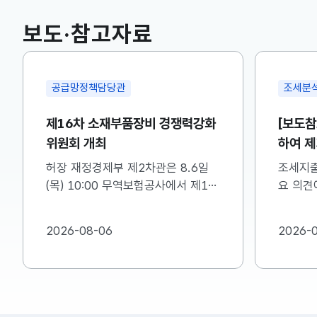
KOSPI
6242.50
53.88(하락)
보도·참고자료
국고채(3년)
3.732
0.010(하락)
공급망정책담당관
조세분
제16차 소재부품장비 경쟁력강화
[보도참
위원회 개최
하여 제
명드립
허장 재정경제부 제2차관은 8.6일
조세지출
(목) 10:00 무역보험공사에서 제16
요 의견에
차 소재·부품·장비 경쟁력강화위원회
한 내용
를 주재하였습니다. 자세한 내용은
바랍니다.
2026-08-06
2026-
첨부를 참고하시기 바랍니다....