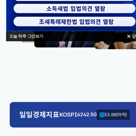
오늘 하루 그만보기
닫
대체불가
KOSPI
6242.50
53.88(하락)
국고채(3년)
3.732
0.010(하락)
일일경제지표
KOSPI
6242.50
53.88(하락)
국고채(3년)
3.732
0.010(하락)