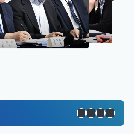
원년 완성
정지
이전
다음
일일경제지