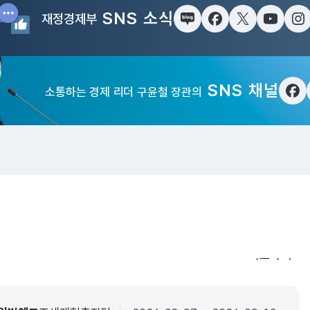
SNS 소식
재정경제부
블로그
페이스북
트위터(X)
유튜브
인
SNS 채널
소통하는 경제 리더 구윤철 장관의
페
입법·행정예
더보기