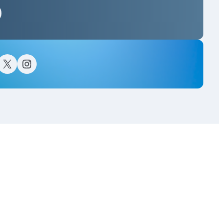
스타그램
이스북
트위터(X)
인스타그램
고