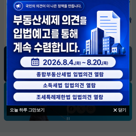
알림판
국민이 만든 대전환의 길-회복과 도약, 모두의 1년
SNS 소식
재정경제부
블로그
페이스북
트위터(X)
유튜브
인스타그램
소통하는 경제 리더 구윤철 장관의
SNS 채널
오늘 하루 그만보기
닫기
페이스북
트위터(X)
인스타그램