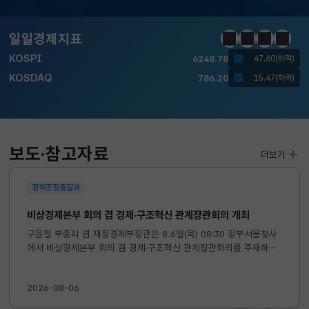
KOSPI
6248.78
47.60(하락)
일일경제지표
정지
이전
다음
일일경
KOSDAQ
786.20
15.47(하락)
국고채(3년)
3.742
0.073(상승)
달러-원
1420.1000
3.7000(하락)
보도·참고자료
더보기
KOSPI
6248.78
47.60(하락)
KOSDAQ
786.20
15.47(하락)
정책조정총괄과
비상경제본부 회의 겸 경제·구조혁신 관계장관회의 개최
국고채(3년)
3.742
0.073(상승)
구윤철 부총리 겸 재정경제부장관은 8.6일(목) 08:30 정부서울청사
달러-원
1420.1000
3.7000(하락)
에서 비상경제본부 회의 겸 경제·구조혁신 관계장관회의를 주재하였
습니다. ※ 자세한 내용은 첨부자료를 참고하여 주시기 바랍니다....
2026-08-06