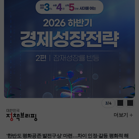
3
/
4
이전
다음