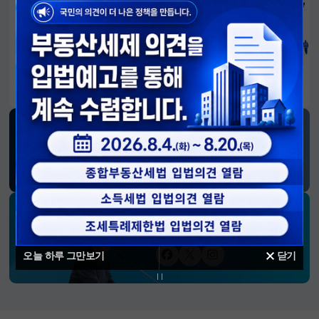
알림판
국민이 만든 대전환의 길-회복과 도약, 모두의 1년
SNS 소식
재정경제부
블로그
페이스북
트위터(X)
유튜브
인스타그램
소통하는 경제 리더 구윤철 장관의
SNS 채널
오늘 하루 그만보기
닫기
페이스북
트위터(X)
인스타그램