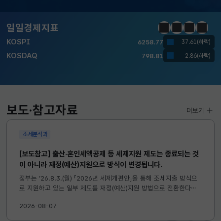
달러-원
1410.6000
13.2000(하락)
일일경제지표
정지
이전
다음
일일경
KOSPI
6258.77
37.61(하락)
KOSDAQ
798.81
2.86(하락)
국고채(3년)
3.746
0.004(상승)
달러-원
1410.6000
13.2000(하락)
보도·참고자료
더보기
조세분석과
[보도참고] 출산·혼인세액공제 등 세제지원 제도는 종료되는 것
이 아니라 재정(예산)지원으로 방식이 변경됩니다.
정부는 ’26.8.3.(월) 「2026년 세제개편안」을 통해 조세지출 방식으
로 지원하고 있는 일부 제도를 재정(예산)지원 방법으로 전환한다고
발표하였습니다. 이와 관련하여 재정(예산)지원으로 전환되는 제도의
2026-08-07
주요 내용 및 기대효과를 다음과 같이 설명드립니다. 자세한...