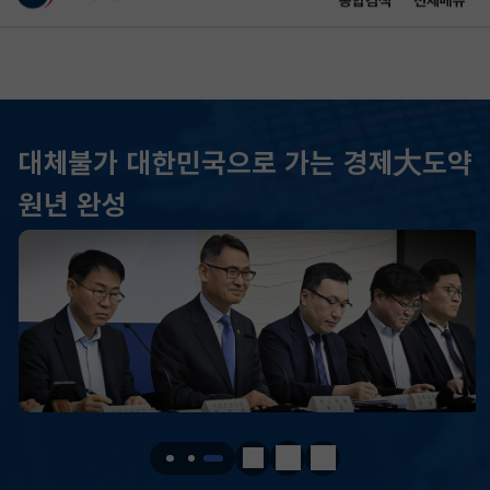
통합검색
전체메뉴
이 누리집은 대한민국 공식 전자정부 누리집입니다.
바로가기 메뉴
메인 콘텐츠
대체불가 대한민국으로 가는 경제大도약
KOSPI
6258.77
37.61(하락)
원년 완성
KOSDAQ
798.81
2.86(하락)
국고채(3년)
3.746
0.004(상승)
달러-원
1410.6000
13.2000(하락)
KOSPI
6258.77
37.61(하락)
KOSDAQ
798.81
2.86(하락)
정지
이전
다음
국고채(3년)
3.746
0.004(상승)