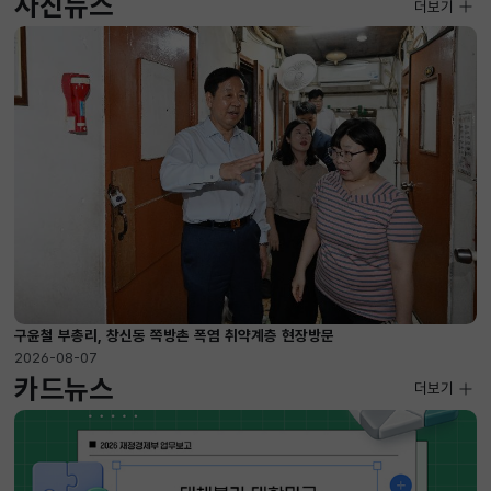
사진뉴스
사진뉴스
더보기
2026-08-07 ~ 2026-09-10
구윤철 부총리, 창신동 쪽방촌 폭염 취약계층 현장방문
2026-08-07
카드뉴스
더보기