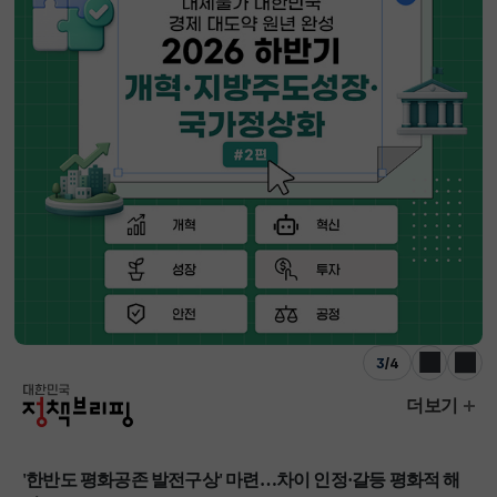
3
/
4
이전
다음