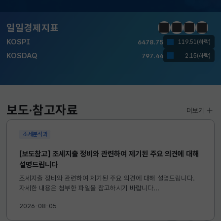
일일경제지표
KOSPI
6478.75
119.51(하락)
정지
이전
다음
일일경
KOSDAQ
797.44
2.15(하락)
국고채(3년)
3.669
0.071(하락)
달러-원
1421.5000
3.2000(하락)
보도·참고자료
더보기
KOSPI
6478.75
119.51(하락)
KOSDAQ
797.44
조세분석과
2.15(하락)
[보도참고] 조세지출 정비와 관련하여 제기된 주요 의견에 대해
설명드립니다
국고채(3년)
3.669
0.071(하락)
조세지출 정비와 관련하여 제기된 주요 의견에 대해 설명드립니다.
달러-원
1421.5000
3.2000(하락)
자세한 내용은 첨부한 파일을 참고하시기 바랍니다...
2026-08-05