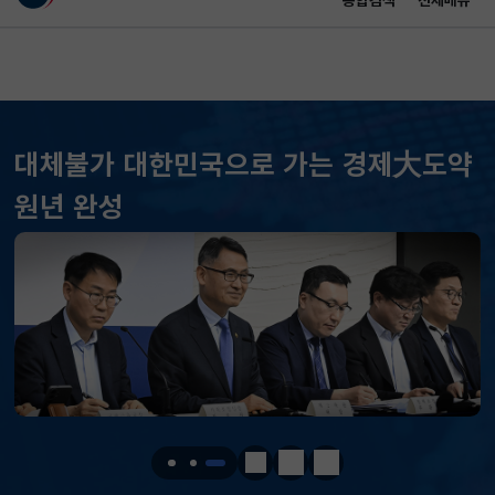
통합검색
전체메뉴
이 누리집은 대한민국 공식 전자정부 누리집입니다.
바로가기 메뉴
메인 콘텐츠
대체불가 대한민국으로 가는 경제大도약
원년 완성
KOSPI
6478.75
119.51(하락)
KOSDAQ
797.44
2.15(하락)
국고채(3년)
3.669
0.071(하락)
정지
이전
다음
달러-원
1421.5000
3.2000(하락)