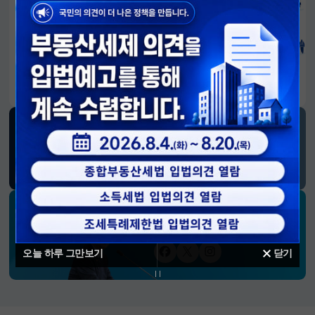
알림판
국민이 만든 대전환의 길-회복과 도약, 모두의 1년
SNS 소식
재정경제부
블로그
페이스북
트위터(X)
유튜브
인스타그램
소통하는 경제 리더 구윤철 장관의
SNS 채널
오늘 하루 그만보기
닫기
페이스북
트위터(X)
인스타그램