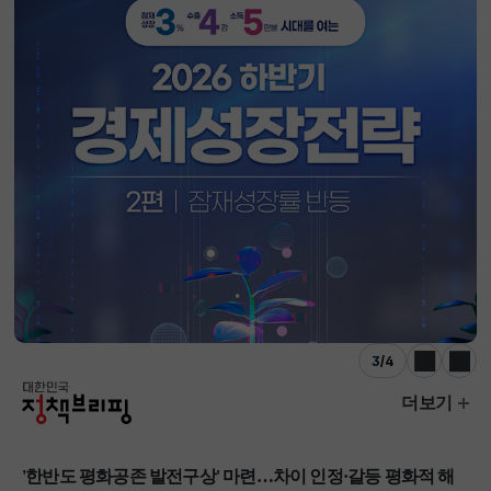
3
/
4
이전
다음