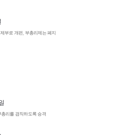
일
제부로 개편, 부총리제는 폐지
7일
부총리를 겸직하도록 승격