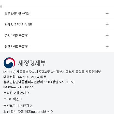
정부 관련기관 누리집
외청 및 유관기관 누리집
운영 누리집 바로가기
관련 사이트 바로가기
(30112) 세종특별자치시 도움6로 42 정부세종청사 중앙동 재정경제부
대표전화
044-215-2114
유료
정부민원안내콜센터
국번없이
110
(평일 9시~18시)
FAX
044-215-8033
누리집 이용안내
ㄱ~ㅎ 색인
문서보기 내려받기
최신 정보 자동 제공(RSS) 서비스