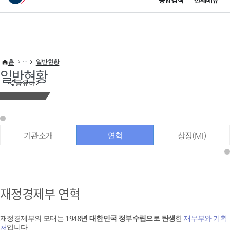
통합검색
전체메뉴
이 누리집은 대한민국 공식 전자정부 누리집입니다.
바로가기 메뉴
홈
일반현황
일반현황
공유하기
기관소개
연혁
상징(MI)
재정경제부 연혁
재정경제부의 모태는
1948년 대한민국 정부수립으로 탄생
한
재무부와 기획
처
입니다.