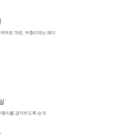
일
제부로 개편, 부총리제는 폐지
7일
부총리를 겸직하도록 승격