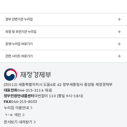
정부 관련기관 누리집
외청 및 유관기관 누리집
운영 누리집 바로가기
관련 사이트 바로가기
(30112) 세종특별자치시 도움6로 42 정부세종청사 중앙동 재정경제부
대표전화
044-215-2114
유료
정부민원안내콜센터
국번없이
110
(평일 9시~18시)
FAX
044-215-8033
누리집 이용안내
ㄱ~ㅎ 색인
문서보기 내려받기