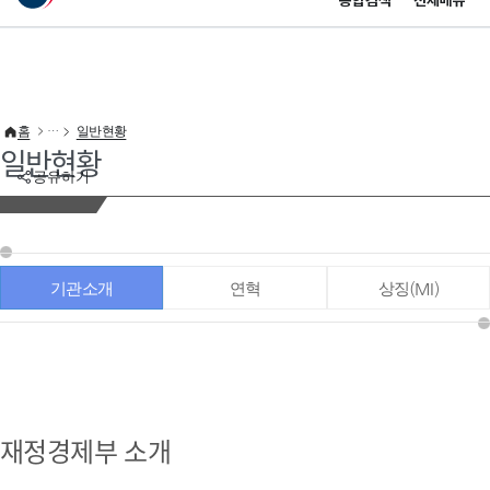
통합검색
전체메뉴
이 누리집은 대한민국 공식 전자정부 누리집입니다.
바로가기 메뉴
홈
일반현황
일반현황
공유하기
기관소개
연혁
상징(MI)
재정경제부 소개