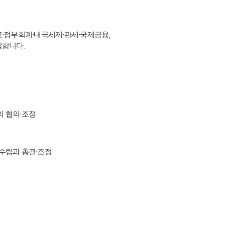
고·정부회계·내국세제·관세·국제금융,
장합니다.
의 협의·조정
수립과 총괄·조정