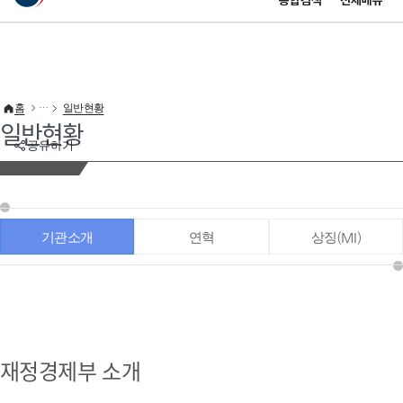
통합검색
전체메뉴
이 누리집은 대한민국 공식 전자정부 누리집입니다.
바로가기 메뉴
홈
일반현황
일반현황
공유하기
기관소개
연혁
상징(MI)
재정경제부 소개