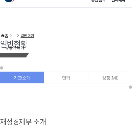
통합검색
전체메뉴
이 누리집은 대한민국 공식 전자정부 누리집입니다.
바로가기 메뉴
홈
일반현황
일반현황
공유하기
기관소개
연혁
상징(MI)
재정경제부 소개