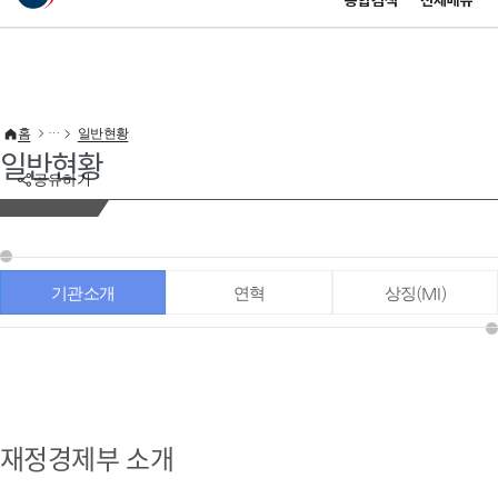
통합검색
전체메뉴
이 누리집은 대한민국 공식 전자정부 누리집입니다.
바로가기 메뉴
홈
일반현황
일반현황
공유하기
기관소개
연혁
상징(MI)
재정경제부 소개