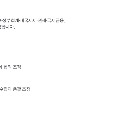
고·정부회계·내국세제·관세·국제금융,
장합니다.
의 협의·조정
수립과 총괄·조정