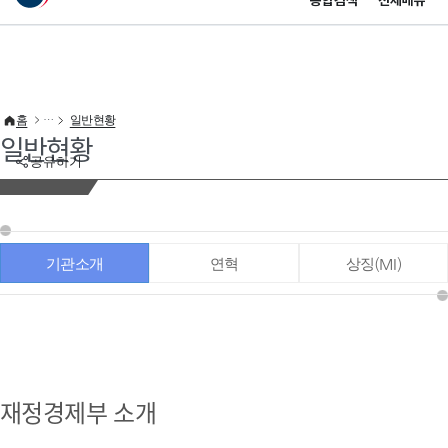
통합검색
전체메뉴
이 누리집은 대한민국 공식 전자정부 누리집입니다.
바로가기 메뉴
홈
일반현황
일반현황
공유하기
기관소개
연혁
상징(MI)
재정경제부 소개