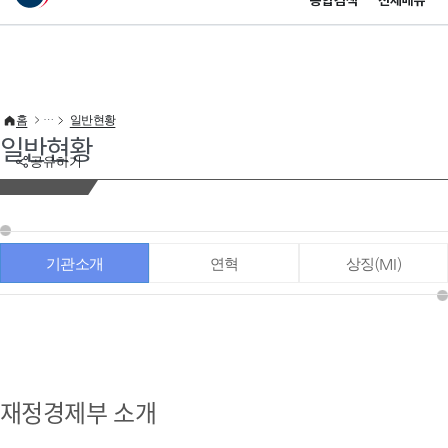
통합검색
전체메뉴
이 누리집은 대한민국 공식 전자정부 누리집입니다.
바로가기 메뉴
홈
일반현황
일반현황
공유하기
기관소개
연혁
상징(MI)
재정경제부 소개