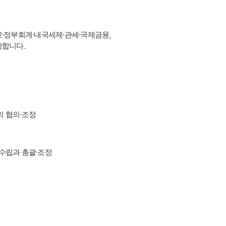
고·정부회계·내국세제·관세·국제금융,
장합니다.
의 협의·조정
수립과 총괄·조정