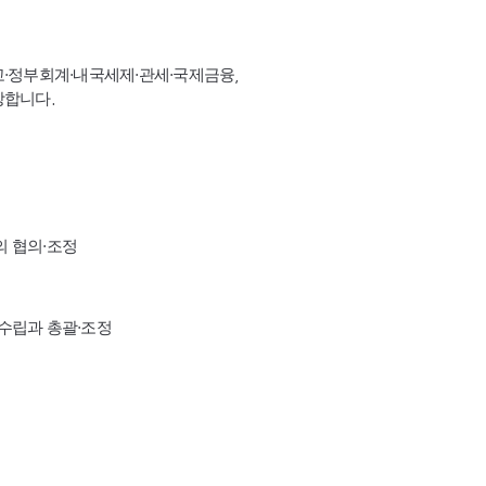
고·정부회계·내국세제·관세·국제금융,
장합니다.
의 협의·조정
수립과 총괄·조정