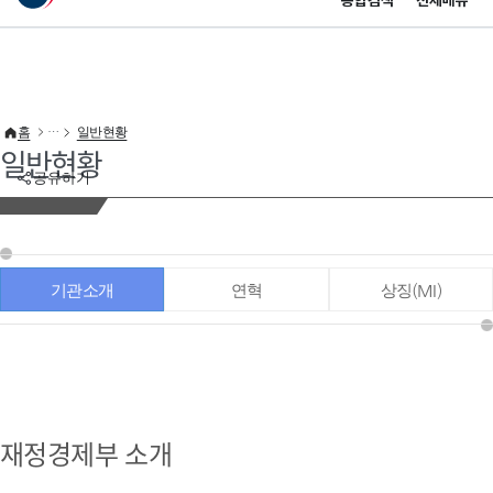
통합검색
전체메뉴
이 누리집은 대한민국 공식 전자정부 누리집입니다.
바로가기 메뉴
홈
일반현황
일반현황
공유하기
기관소개
연혁
상징(MI)
재정경제부 소개