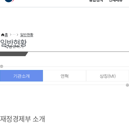
통합검색
전체메뉴
이 누리집은 대한민국 공식 전자정부 누리집입니다.
바로가기 메뉴
홈
일반현황
일반현황
공유하기
기관소개
연혁
상징(MI)
재정경제부 소개