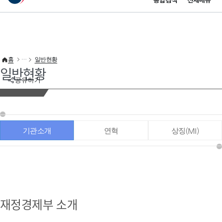
통합검색
전체메뉴
이 누리집은 대한민국 공식 전자정부 누리집입니다.
바로가기 메뉴
홈
일반현황
일반현황
공유하기
기관소개
연혁
상징(MI)
재정경제부 소개