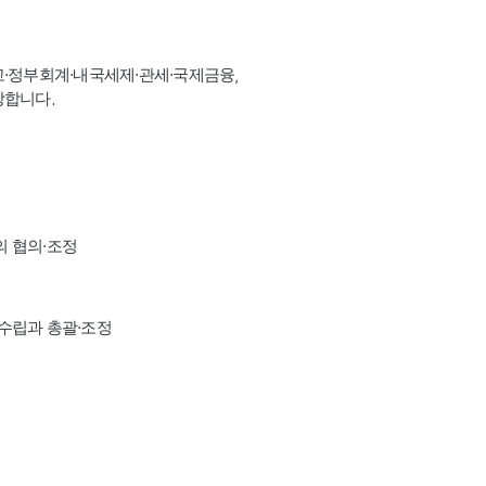
고·정부회계·내국세제·관세·국제금융,
장합니다.
의 협의·조정
수립과 총괄·조정