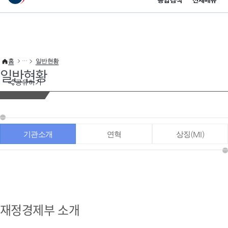
통합검색
전체메뉴
이 누리집은 대한민국 공식 전자정부 누리집입니다.
바로가기 메뉴
홈
일반현황
일반현황
공유하기
기관소개
연혁
상징(MI)
재정경제부 소개