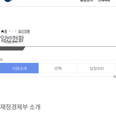
통합검색
전체메뉴
이 누리집은 대한민국 공식 전자정부 누리집입니다.
바로가기 메뉴
홈
일반현황
일반현황
공유하기
기관소개
연혁
상징(MI)
재정경제부 소개