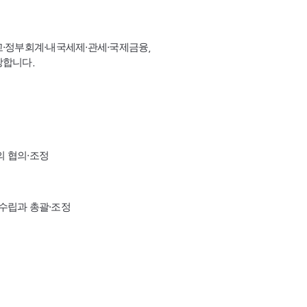
고·정부회계·내국세제·관세·국제금융,
장합니다.
의 협의·조정
수립과 총괄·조정