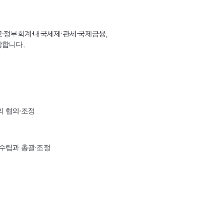
고·정부회계·내국세제·관세·국제금융,
장합니다.
의 협의·조정
수립과 총괄·조정