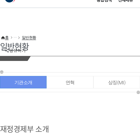
통합검색
전체메뉴
이 누리집은 대한민국 공식 전자정부 누리집입니다.
바로가기 메뉴
홈
일반현황
일반현황
공유하기
기관소개
연혁
상징(MI)
재정경제부 소개