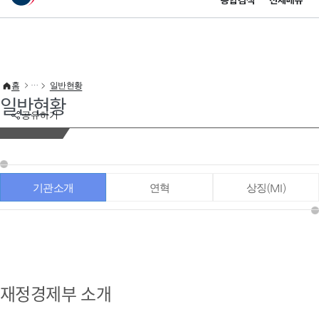
통합검색
전체메뉴
이 누리집은 대한민국 공식 전자정부 누리집입니다.
바로가기 메뉴
홈
일반현황
일반현황
공유하기
기관소개
연혁
상징(MI)
재정경제부 소개