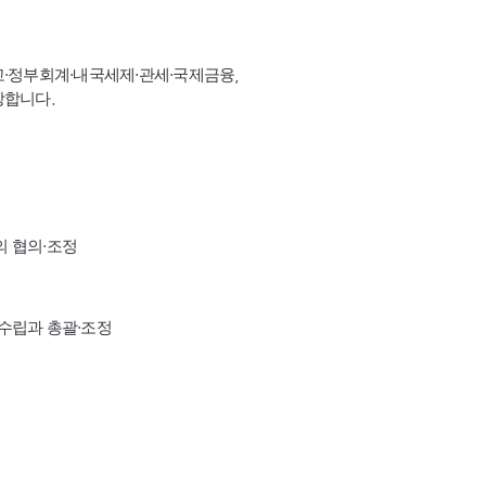
고·정부회계·내국세제·관세·국제금융,
장합니다.
의 협의·조정
수립과 총괄·조정