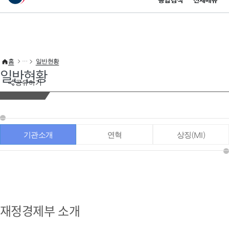
통합검색
전체메뉴
이 누리집은 대한민국 공식 전자정부 누리집입니다.
바로가기 메뉴
홈
일반현황
일반현황
공유하기
기관소개
연혁
상징(MI)
재정경제부 소개