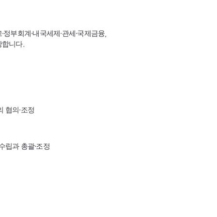
고·정부회계·내국세제·관세·국제금융,
장합니다.
의 협의·조정
수립과 총괄·조정