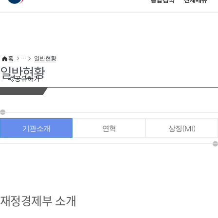
통합검색
전체메뉴
이 누리집은 대한민국 공식 전자정부 누리집입니다.
바로가기 메뉴
홈
일반현황
일반현황
공유하기
기관소개
연혁
상징(MI)
재정경제부 소개