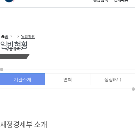
통합검색
전체메뉴
이 누리집은 대한민국 공식 전자정부 누리집입니다.
바로가기 메뉴
홈
일반현황
일반현황
공유하기
기관소개
연혁
상징(MI)
재정경제부 소개