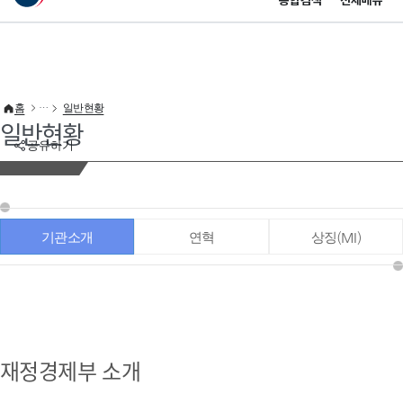
통합검색
전체메뉴
이 누리집은 대한민국 공식 전자정부 누리집입니다.
바로가기 메뉴
홈
일반현황
일반현황
공유하기
기관소개
연혁
상징(MI)
재정경제부 소개