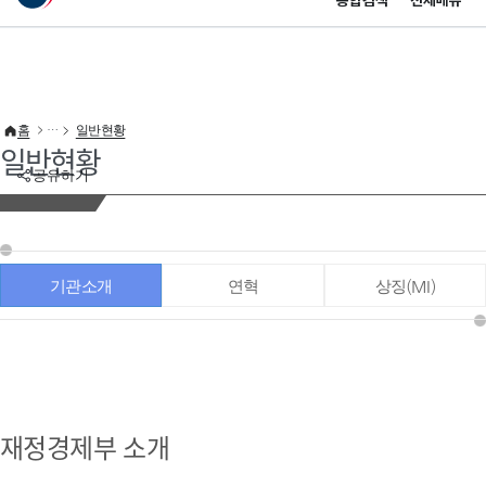
통합검색
전체메뉴
이 누리집은 대한민국 공식 전자정부 누리집입니다.
바로가기 메뉴
홈
일반현황
일반현황
공유하기
기관소개
연혁
상징(MI)
재정경제부 소개