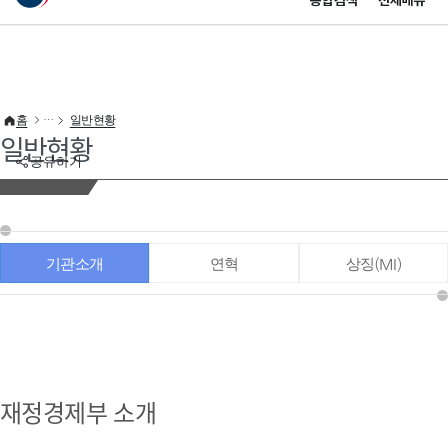
통합검색
전체메뉴
이 누리집은 대한민국 공식 전자정부 누리집입니다.
바로가기 메뉴
홈
일반현황
일반현황
공유하기
기관소개
연혁
상징(MI)
재정경제부 소개