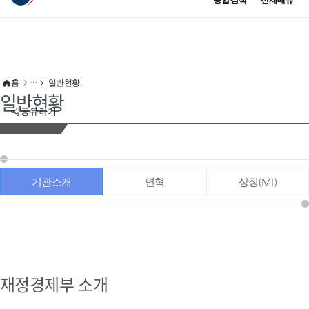
통합검색
전체메뉴
이 누리집은 대한민국 공식 전자정부 누리집입니다.
바로가기 메뉴
홈
일반현황
일반현황
공유하기
기관소개
연혁
상징(MI)
재정경제부 소개