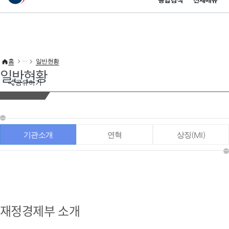
통합검색
전체메뉴
이 누리집은 대한민국 공식 전자정부 누리집입니다.
바로가기 메뉴
홈
일반현황
일반현황
공유하기
기관소개
연혁
상징(MI)
재정경제부 소개