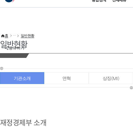
통합검색
전체메뉴
이 누리집은 대한민국 공식 전자정부 누리집입니다.
바로가기 메뉴
홈
일반현황
일반현황
공유하기
기관소개
연혁
상징(MI)
재정경제부 소개