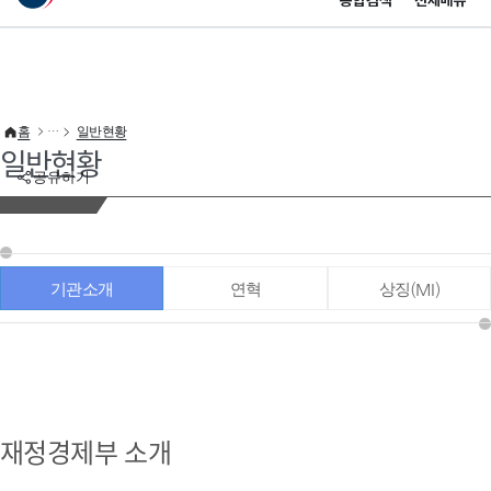
통합검색
전체메뉴
이 누리집은 대한민국 공식 전자정부 누리집입니다.
바로가기 메뉴
홈
일반현황
일반현황
공유하기
기관소개
연혁
상징(MI)
재정경제부 소개