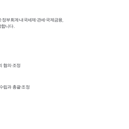
고·정부회계·내국세제·관세·국제금융,
장합니다.
의 협의·조정
수립과 총괄·조정