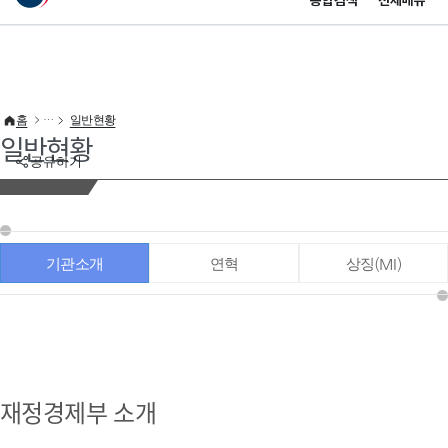
통합검색
전체메뉴
이 누리집은 대한민국 공식 전자정부 누리집입니다.
바로가기 메뉴
홈
일반현황
일반현황
공유하기
기관소개
연혁
상징(MI)
재정경제부 소개