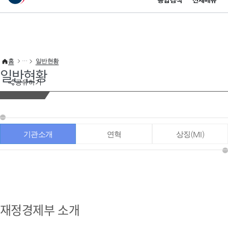
통합검색
전체메뉴
이 누리집은 대한민국 공식 전자정부 누리집입니다.
바로가기 메뉴
홈
일반현황
일반현황
공유하기
기관소개
연혁
상징(MI)
재정경제부 소개