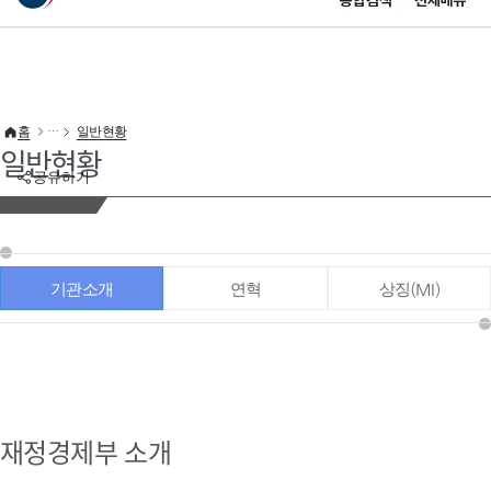
통합검색
전체메뉴
이 누리집은 대한민국 공식 전자정부 누리집입니다.
바로가기 메뉴
홈
일반현황
일반현황
공유하기
기관소개
연혁
상징(MI)
재정경제부 소개