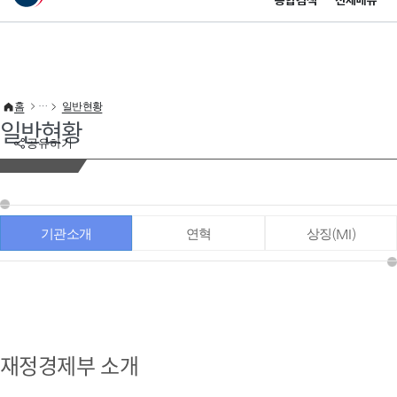
통합검색
전체메뉴
이 누리집은 대한민국 공식 전자정부 누리집입니다.
바로가기 메뉴
홈
일반현황
일반현황
공유하기
기관소개
연혁
상징(MI)
재정경제부 소개