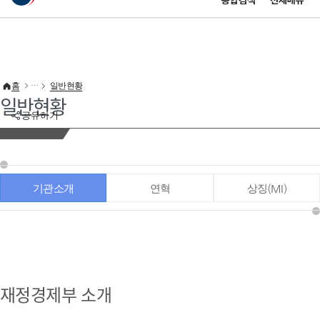
통합검색
전체메뉴
이 누리집은 대한민국 공식 전자정부 누리집입니다.
바로가기 메뉴
홈
일반현황
일반현황
공유하기
기관소개
연혁
상징(MI)
재정경제부 소개