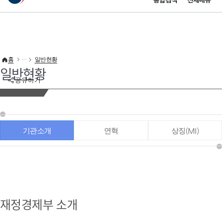
통합검색
전체메뉴
이 누리집은 대한민국 공식 전자정부 누리집입니다.
바로가기 메뉴
홈
일반현황
일반현황
공유하기
기관소개
연혁
상징(MI)
재정경제부 소개