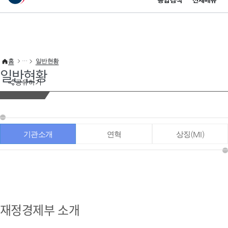
통합검색
전체메뉴
이 누리집은 대한민국 공식 전자정부 누리집입니다.
바로가기 메뉴
홈
일반현황
일반현황
공유하기
기관소개
연혁
상징(MI)
재정경제부 소개