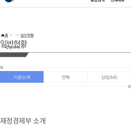
통합검색
전체메뉴
이 누리집은 대한민국 공식 전자정부 누리집입니다.
바로가기 메뉴
홈
일반현황
일반현황
공유하기
기관소개
연혁
상징(MI)
재정경제부 소개